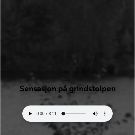
#6
Sensasjon på grindstolpen