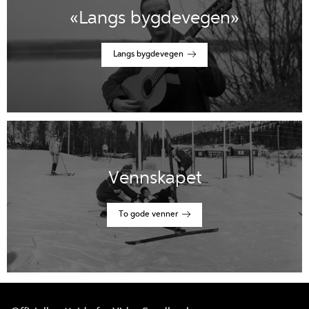
«Langs bygdevegen»
Langs bygdevegen
Vennskapet
To gode venner