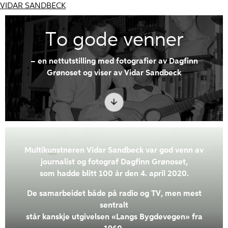
VIDAR SANDBECK
To gode venner
– en nettutstilling med fotografier av Dagfinn
Grønoset og viser av Vidar Sandbeck
Multikunstneren Vidar Sandbeck var god venn av
journalist og fotograf Dagfinn Grønoset,
som hadde blitt 100 år den 4. april 2020.
De samarbeidet både på radio og TV, men mest
sentralt
står kanskje utgivelsen «Langs Bygdevegen» fra