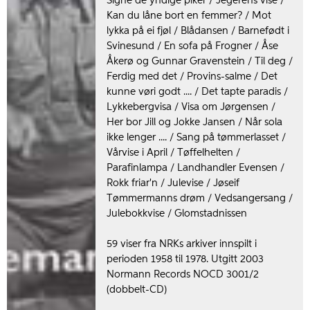
Signe de yndige piker / Jegerens vise /
Kan du låne bort en femmer? / Mot
lykka på ei fjøl / Blådansen / Barnefødt i
Svinesund / En sofa på Frogner / Åse
Åkerø og Gunnar Gravenstein / Til deg /
Ferdig med det / Provins-salme / Det
kunne vøri godt .... / Det tapte paradis /
Lykkebergvisa / Visa om Jørgensen /
Her bor Jill og Jokke Jansen / Når sola
ikke lenger .... / Sang på tømmerlasset /
Vårvise i April / Tøffelhelten /
Parafinlampa / Landhandler Evensen /
Rokk friar'n / Julevise / Jøseif
Tømmermanns drøm / Vedsangersang /
Julebokkvise / Glomstadnissen
59 viser fra NRKs arkiver innspilt i
perioden 1958 til 1978. Utgitt 2003
Normann Records NOCD 3001/2
(dobbelt-CD)