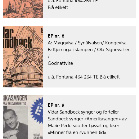
u.å. Fontana 464.263 TE
Blå etikett
EP nr. 8
A: Myggvisa / Synålvalsen/ Kongevisa
B: Kjerringa i stampen / Ola-Signevalsen
/
Godnattvise
u.å. Fontana 464 264 TE Blå etikett
EP nr. 9
Vidar Sandbeck synger og forteller
Sandbeck synger «Amerikasangen» av
Marie Pedersdotter Løsset og leser
«Minner fra en svunnen tid»