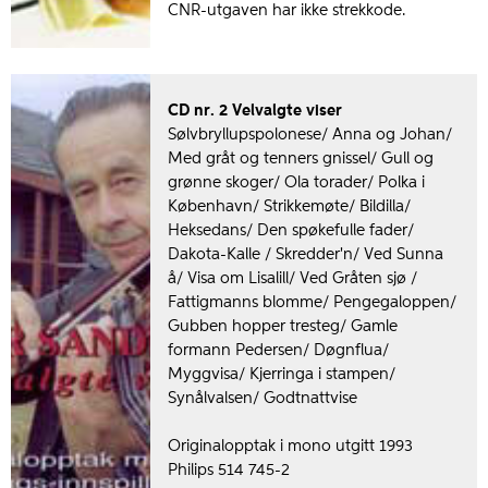
CNR-utgaven har ikke strekkode.
CD nr. 2 Velvalgte viser
Sølvbryllupspolonese/ Anna og Johan/
Med gråt og tenners gnissel/ Gull og
grønne skoger/ Ola torader/ Polka i
København/ Strikkemøte/ Bildilla/
Heksedans/ Den spøkefulle fader/
Dakota-Kalle / Skredder'n/ Ved Sunna
å/ Visa om Lisalill/ Ved Gråten sjø /
Fattigmanns blomme/ Pengegaloppen/
Gubben hopper tresteg/ Gamle
formann Pedersen/ Døgnflua/
Myggvisa/ Kjerringa i stampen/
Synålvalsen/ Godtnattvise
Originalopptak i mono utgitt 1993
Philips 514 745-2