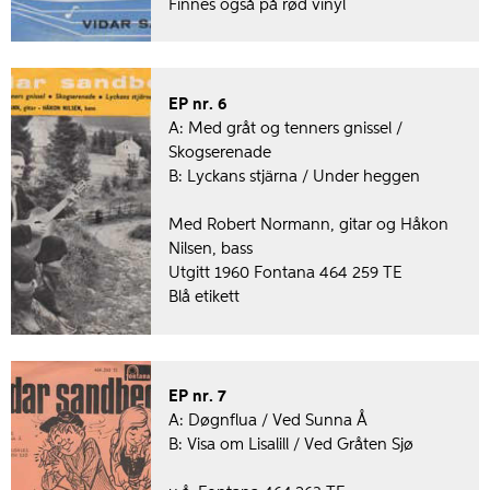
Finnes også på rød vinyl
EP nr. 6
A: Med gråt og tenners gnissel /
Skogserenade
B: Lyckans stjärna / Under heggen
Med Robert Normann, gitar og Håkon
Nilsen, bass
Utgitt 1960 Fontana 464 259 TE
Blå etikett
EP nr. 7
A: Døgnflua / Ved Sunna Å
B: Visa om Lisalill / Ved Gråten Sjø