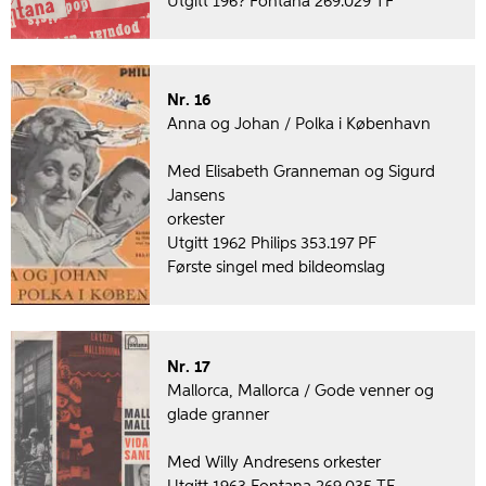
Utgitt 196? Fontana 269.029 TF
Nr. 16
Anna og Johan / Polka i København
Med Elisabeth Granneman og Sigurd
Jansens
orkester
Utgitt 1962 Philips 353.197 PF
Første singel med bildeomslag
Nr. 17
Mallorca, Mallorca / Gode venner og
glade granner
Med Willy Andresens orkester