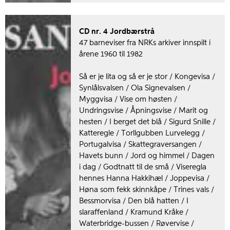
CD nr. 4 Jordbærstrå
47 barneviser fra NRKs arkiver innspilt i
årene 1960 til 1982
Så er je lita og så er je stor / Kongevisa /
Synlålsvalsen / Ola Signevalsen /
Myggvisa / Vise om høsten /
Undringsvise / Åpningsvise / Marit og
hesten / I berget det blå / Sigurd Snille /
Katteregle / Torllgubben Lurvelegg /
Portugalvisa / Skattegraversangen /
Havets bunn / Jord og himmel / Dagen
i dag / Godtnatt til de små / Viseregla
hennes Hanna Hakkihæl / Joppevisa /
Høna som fekk skinnkåpe / Trines vals /
Bessmorvisa / Den blå hatten / I
slaraffenland / Kramund Kråke /
Waterbridge-bussen / Røvervise /