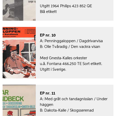
Utgitt 1964 Philips 423 852 QE
Blå etikett
EP nr. 10
A: Penninggaloppen / Dagdrivarvisa
B: Olle Tvåradig / Den vackra visan
Med Gnesta-Kalles orkester
u.å. Fontana 466.250 TE Sort etikett.
Utgitt i Sverige.
EP nr. 11
A: Med gråt och tandagnisslan / Under
häggen
B: Dakota-Kalle / Skogsserenad