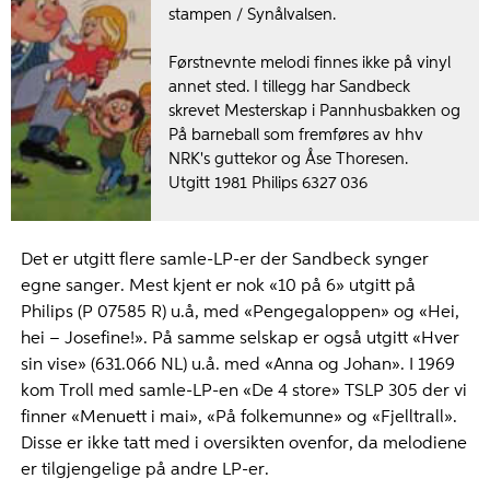
stampen / Synålvalsen.
Førstnevnte melodi finnes ikke på vinyl
annet sted. I tillegg har Sandbeck
skrevet Mesterskap i Pannhusbakken og
På barneball som fremføres av hhv
NRK's guttekor og Åse Thoresen.
Utgitt 1981 Philips 6327 036
Det er utgitt flere samle-LP-er der Sandbeck synger
egne sanger. Mest kjent er nok «10 på 6» utgitt på
Philips (P 07585 R) u.å, med «Pengegaloppen» og «Hei,
hei – Josefine!». På samme selskap er også utgitt «Hver
sin vise» (631.066 NL) u.å. med «Anna og Johan». I 1969
kom Troll med samle-LP-en «De 4 store» TSLP 305 der vi
finner «Menuett i mai», «På folkemunne» og «Fjelltrall».
Disse er ikke tatt med i oversikten ovenfor, da melodiene
er tilgjengelige på andre LP-er.