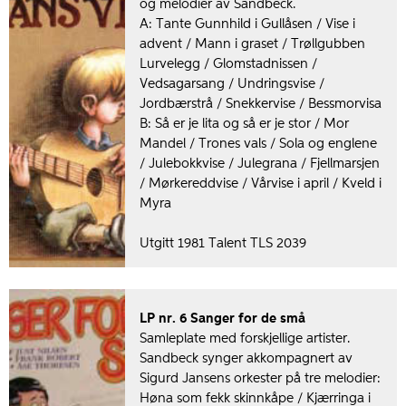
og melodier av Sandbeck.
A: Tante Gunnhild i Gullåsen / Vise i
advent / Mann i graset / Trøllgubben
Lurvelegg / Glomstadnissen /
Vedsagarsang / Undringsvise /
Jordbærstrå / Snekkervise / Bessmorvisa
B: Så er je lita og så er je stor / Mor
Mandel / Trones vals / Sola og englene
/ Julebokkvise / Julegrana / Fjellmarsjen
/ Mørkereddvise / Vårvise i april / Kveld i
Myra
Utgitt 1981 Talent TLS 2039
LP nr. 6 Sanger for de små
Samleplate med forskjellige artister.
Sandbeck synger akkompagnert av
Sigurd Jansens orkester på tre melodier:
Høna som fekk skinnkåpe / Kjærringa i