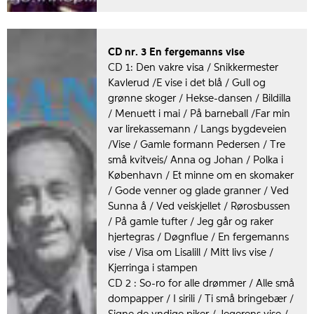
CD nr. 3 En fergemanns vise
CD 1: Den vakre visa / Snikkermester
Kavlerud /E vise i det blå / Gull og
grønne skoger / Hekse-dansen / Bildilla
/ Menuett i mai / På barneball /Far min
var lirekassemann / Langs bygdeveien
/Vise / Gamle formann Pedersen / Tre
små kvitveis/ Anna og Johan / Polka i
København / Et minne om en skomaker
/ Gode venner og glade granner / Ved
Sunna å / Ved veiskjellet / Rørosbussen
/ På gamle tufter / Jeg går og raker
hjertegras / Døgnflue / En fergemanns
vise / Visa om Lisalill / Mitt livs vise /
Kjerringa i stampen
CD 2 : So-ro for alle drømmer / Alle små
dompapper / I sirili / Ti små bringebær /