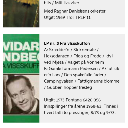
hills / Mitt livs viser
Med Ragnar Danielsens orkester
Utgitt 1969 Troll TRLP 11
LP nr. 3 Fra viseskuffen
A: Skredder`n / Strikkemøte /
Heksedansen / Frida og Frode / Idyll
ved Mjøsa / Valget på Vonheim
B: Gamle formann Pedersen / Ak`rat slik
er`n Lars / Den spøkefulle fader /
Campingvalsen / Fatttigmanns blomme
/ Gubben hopper tresteg
Utgitt 1973 Fontana 6426 056
Innspillinger fra årene 1958-63. Finnes i
hvert fall i to pressinger, 8/73 og 9/73.