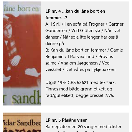
LP nr. 4 ...kan du låne bort en
femmer...?
A: I Sirili / I en sofa på Frogner / Gartner
Gundersen / Ved Gråten sjø / Når livet
danser / Når sola itte lenger har oss å
skinne på
B: Kan du låne bort en femmer / Gamle
Benjamin / I Rosvea lund / Provins-
salme / Visa om Jørgensen / Ved
veiskillet / Det våres på Lykjebakken
Utgitt 1975 CBS 53621 med tekstark.
Finnes med både grønn etikett og
rød/gul etikett, begge presset 2/75.
LP nr. 5 Påsåns viser
Barneplate med 20 sanger med tekster