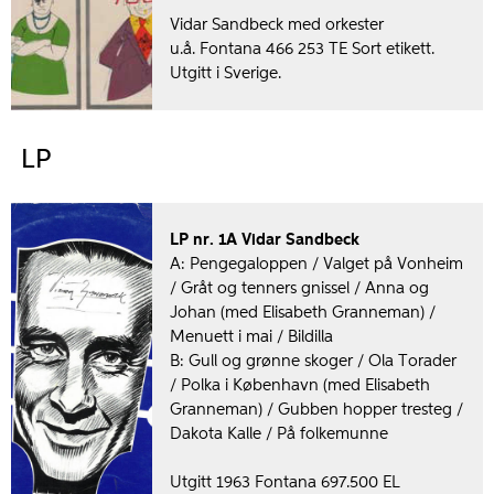
Vidar Sandbeck med orkester
u.å. Fontana 466 253 TE Sort etikett.
Utgitt i Sverige.
LP
LP nr. 1A Vidar Sandbeck
A: Pengegaloppen / Valget på Vonheim
/ Gråt og tenners gnissel / Anna og
Johan (med Elisabeth Granneman) /
Menuett i mai / Bildilla
B: Gull og grønne skoger / Ola Torader
/ Polka i København (med Elisabeth
Granneman) / Gubben hopper tresteg /
Dakota Kalle / På folkemunne
Utgitt 1963 Fontana 697.500 EL