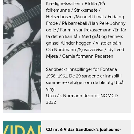
Kjærlighetsvalsen / Bildilla /På
folkemunne / Strikkemøte /
Heksedansen /Menuett i mai / Frida og
Frode / På barneball /Han Pelle-Johnny
og je / Far min var lirekassemann /En får
ta det en kan få / Med gråt og tenners
gnissel /Under heggen / Vi stoler på'n
Ola Nordmann /Sjusovervise / Idyll ved
Mjøsa / Gamle formann Pedersen
Sandbecks innspillinger for Fontana
1958–1961. De 29 sangene er innspilt i
samme rekkefølge som de ble utgitt på
vinyl.
Uten år. Normann Records NOMCD
3032
CD nr. 6 Vidar Sandbeck's jubileums-