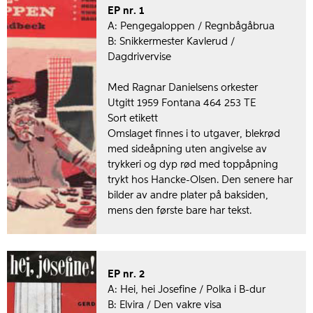
EP nr. 1
A: Pengegaloppen / Regnbågåbrua
B: Snikkermester Kavlerud /
Dagdrivervise
Med Ragnar Danielsens orkester
Utgitt 1959 Fontana 464 253 TE
Sort etikett
Omslaget finnes i to utgaver, blekrød
med sideåpning uten angivelse av
trykkeri og dyp rød med toppåpning
trykt hos Hancke-Olsen. Den senere har
bilder av andre plater på baksiden,
mens den første bare har tekst.
EP nr. 2
A: Hei, hei Josefine / Polka i B-dur
B: Elvira / Den vakre visa