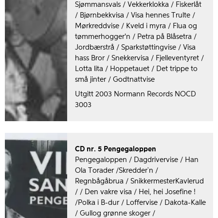
Sjømmansvals / Vekkerklokka / Fiskerlåt
/ Bjørnbekkvisa / Visa hennes Trulte /
Mørkreddvise / Kveld i myra / Flua og
tømmerhogger'n / Petra på Blåsetra /
Jordbærstrå / Sparkstøttingvise / Visa
hass Bror / Snekkervisa / Fjelleventyret /
Lotta lita / Hoppetauet / Det trippe to
små jinter / Godtnattvise
Utgitt 2003 Normann Records NOCD
3003
CD nr. 5 Pengegaloppen
Pengegaloppen / Dagdrivervise / Han
Ola Torader /Skredder`n /
Regnbågåbrua / SnikkermesterKavlerud
/ / Den vakre visa / Hei, hei Josefine !
/Polka i B-dur / Loffervise / Dakota-Kalle
/ Gullog grønne skoger /