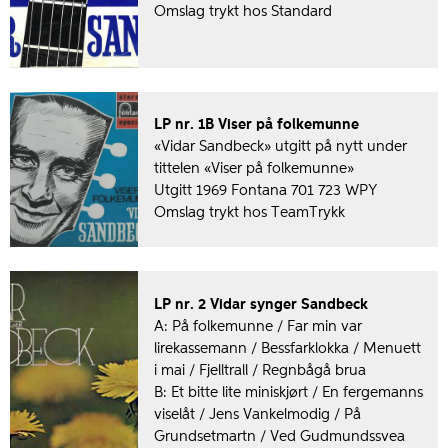
Omslag trykt hos Standard
LP nr. 1B Viser på folkemunne
«Vidar Sandbeck» utgitt på nytt under
tittelen «Viser på folkemunne»
Utgitt 1969 Fontana 701 723 WPY
Omslag trykt hos TeamTrykk
LP nr. 2 Vidar synger Sandbeck
A: På folkemunne / Far min var
lirekassemann / Bessfarklokka / Menuett
i mai / Fjelltrall / Regnbågå brua
B: Et bitte lite miniskjørt / En fergemanns
viselåt / Jens Vankelmodig / På
Grundsetmartn / Ved Gudmundssvea